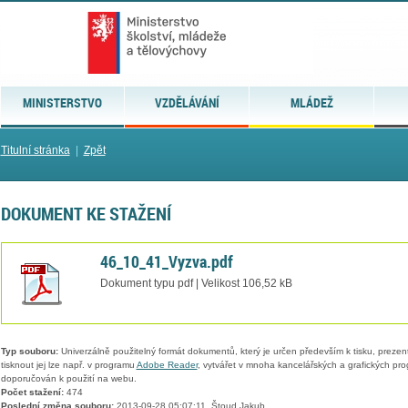
MINISTERSTVO
VZDĚLÁVÁNÍ
MLÁDEŽ
Titulní stránka
|
Zpět
DOKUMENT KE STAŽENÍ
46_10_41_Vyzva.pdf
Dokument typu pdf | Velikost 106,52 kB
Typ souboru:
Univerzálně použitelný formát dokumentů, který je určen především k tisku, prezen
tisknout jej lze např. v programu
Adobe Reader
, vytvářet v mnoha kancelářských a grafických pr
doporučován k použití na webu.
Počet stažení:
474
Poslední změna souboru:
2013-09-28 05:07:11, Štoud Jakub