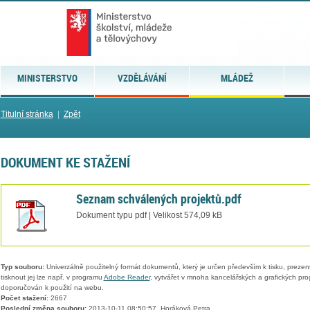
MINISTERSTVO
VZDĚLÁVÁNÍ
MLÁDEŽ
Titulní stránka
|
Zpět
DOKUMENT KE STAŽENÍ
Seznam schválených projektů.pdf
Dokument typu pdf | Velikost 574,09 kB
Typ souboru:
Univerzálně použitelný formát dokumentů, který je určen především k tisku, prezen
tisknout jej lze např. v programu
Adobe Reader
, vytvářet v mnoha kancelářských a grafických pr
doporučován k použití na webu.
Počet stažení:
2667
Poslední změna souboru:
2013-10-11 08:50:57, Horáková Petra