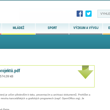
MLÁDEŽ
SPORT
VÝZKUM A VÝVOJ
E
rojektů.pdf
 574,09 kB
erý je určen především k tisku, prezentacím a archivaci dokumentů. Prohlížet a
 v mnoha kancelářských a grafických programech (např. OpenOffice.org). Je
vá Petra