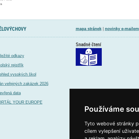
ra
TĚLOVÝCHOVY
mapa stránek
|
novinky e-mailem
Snadné čtení
ležité odkazy
olský rejstřík
ehled vysokých škol
án veřejných zakázek 2026
evřená data
ORTÁL YOUR EUROPE
Používáme sou
Tyto webové stránky po
cílem vylepšení uživat
a reklam, analýzy návš