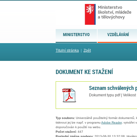
MINISTERSTVO
VZDĚLÁVÁNÍ
Titulní stránka
|
Zpět
DOKUMENT KE STAŽENÍ
Seznam schválených p
Dokument typu pdf | Velikost
Typ souboru:
Univerzálně použitelný formát dokumentů, kt
tisknout jej lze např. v programu
Adobe Reader
, vytvářet
doporučován k použití na webu.
Počet stažení:
447
Poslední změna souboru:
2013-08-30 13:32:08, Horáko