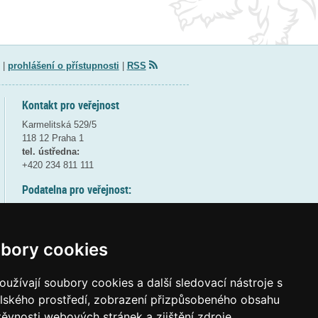
|
prohlášení o přístupnosti
|
RSS
Kontakt pro veřejnost
Karmelitská 529/5
118 12 Praha 1
tel. ústředna:
+420 234 811 111
Podatelna pro veřejnost:
pondělí a středa - 7:30-17:00
úterý a čtvrtek - 7:30-15:30
pátek - 7:30-14:00
bory cookies
8:30 - 9:30 - bezpečnostní přestávka
(více informací
ZDE
)
užívají soubory cookies a další sledovací nástroje s
elského prostředí, zobrazení přizpůsobeného obsahu
Elektronická podatelna:
těvnosti webových stránek a zjištění zdroje
posta@msmt
gov
cz