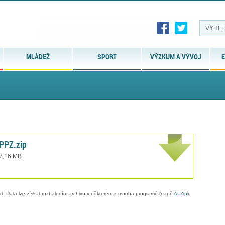
MLÁDEŽ
SPORT
VÝZKUM A VÝVOJ
E
PPZ.zip
 7,16 MB
. Data lze získat rozbalením archivu v některém z mnoha programů (např.
ALZip
).