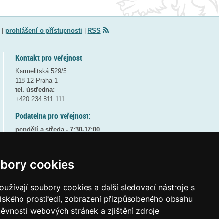
|
prohlášení o přístupnosti
|
RSS
Kontakt pro veřejnost
Karmelitská 529/5
118 12 Praha 1
tel. ústředna:
+420 234 811 111
Podatelna pro veřejnost:
pondělí a středa - 7:30-17:00
úterý a čtvrtek - 7:30-15:30
pátek - 7:30-14:00
bory cookies
8:30 - 9:30 - bezpečnostní přestávka
(více informací
ZDE
)
užívají soubory cookies a další sledovací nástroje s
Elektronická podatelna:
elského prostředí, zobrazení přizpůsobeného obsahu
posta@msmt
gov
cz
těvnosti webových stránek a zjištění zdroje