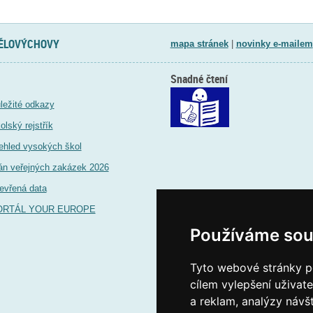
TĚLOVÝCHOVY
mapa stránek
|
novinky e-mailem
Snadné čtení
ležité odkazy
olský rejstřík
ehled vysokých škol
án veřejných zakázek 2026
evřená data
ORTÁL YOUR EUROPE
Používáme sou
Tyto webové stránky po
cílem vylepšení uživat
a reklam, analýzy návš