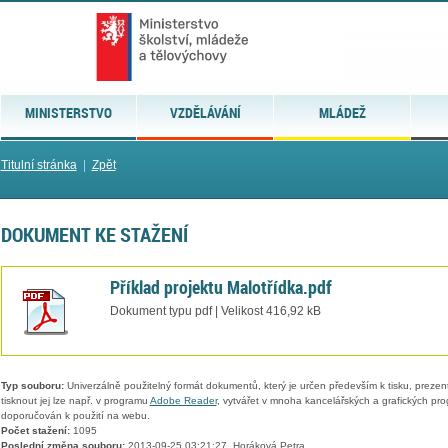
MINISTERSTVO
VZDĚLÁVÁNÍ
MLÁDEŽ
Titulní stránka
|
Zpět
DOKUMENT KE STAŽENÍ
Příklad projektu Malotřídka.pdf
Dokument typu pdf | Velikost 416,92 kB
Typ souboru:
Univerzálně použitelný formát dokumentů, který je určen především k tisku, prezen
tisknout jej lze např. v programu
Adobe Reader
, vytvářet v mnoha kancelářských a grafických pr
doporučován k použití na webu.
Počet stažení:
1095
Poslední změna souboru:
2013-09-25 03:21:27, Horáková Petra