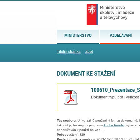
MINISTERSTVO
VZDĚLÁVÁNÍ
Titulní stránka
|
Zpět
DOKUMENT KE STAŽENÍ
100610_Prezentace_Se
Dokument typu pdf | Velikost
Typ souboru:
Univerzálně použitelný formát dokumentů, kt
tisknout jej lze např. v programu
Adobe Reader
, vytvářet
doporučován k použití na webu.
Počet stažení:
829
Poslední změna souboru:
2013-10-08 20:13:36, Coufalo