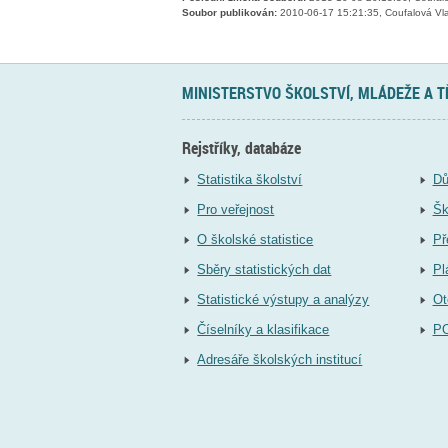
Soubor publikován:
2010-06-17 15:21:35, Coufalová Vla
MINISTERSTVO ŠKOLSTVÍ, MLÁDEŽE A 
Rejstříky, databáze
Statistika školství
Dů
Pro veřejnost
Šk
O školské statistice
Př
Sběry statistických dat
Pl
Statistické výstupy a analýzy
Ot
Číselníky a klasifikace
P
Adresáře školských institucí