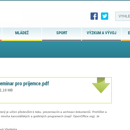
MLÁDEŽ
SPORT
VÝZKUM A VÝVOJ
E
minar pro prijemce.pdf
 1,18 MB
erý je určen především k tisku, prezentacím a archivaci dokumentů. Prohlížet a
 v mnoha kancelářských a grafických programech (např. OpenOffice.org). Je
vá Vladimíra