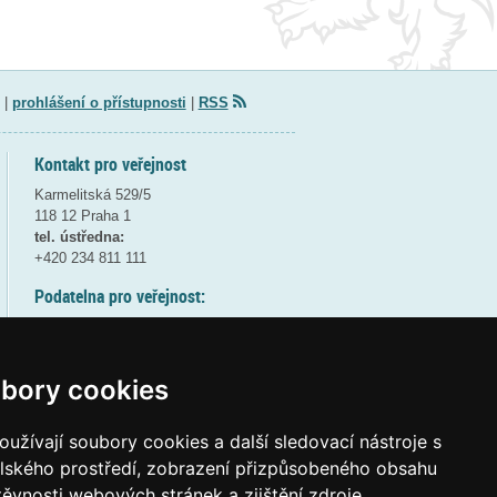
|
prohlášení o přístupnosti
|
RSS
Kontakt pro veřejnost
Karmelitská 529/5
118 12 Praha 1
tel. ústředna:
+420 234 811 111
Podatelna pro veřejnost:
pondělí a středa - 7:30-17:00
úterý a čtvrtek - 7:30-15:30
pátek - 7:30-14:00
bory cookies
8:30 - 9:30 - bezpečnostní přestávka
(více informací
ZDE
)
užívají soubory cookies a další sledovací nástroje s
elského prostředí, zobrazení přizpůsobeného obsahu
Elektronická podatelna:
těvnosti webových stránek a zjištění zdroje
posta@msmt
gov
cz