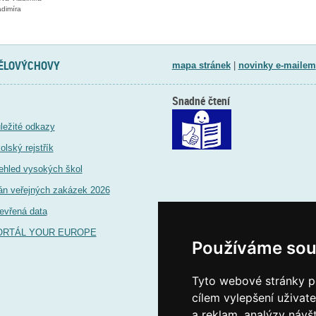
dimíra
TĚLOVÝCHOVY
mapa stránek
|
novinky e-mailem
Snadné čtení
ležité odkazy
olský rejstřík
ehled vysokých škol
án veřejných zakázek 2026
evřená data
ORTÁL YOUR EUROPE
Používáme sou
Tyto webové stránky po
cílem vylepšení uživat
a reklam, analýzy návš