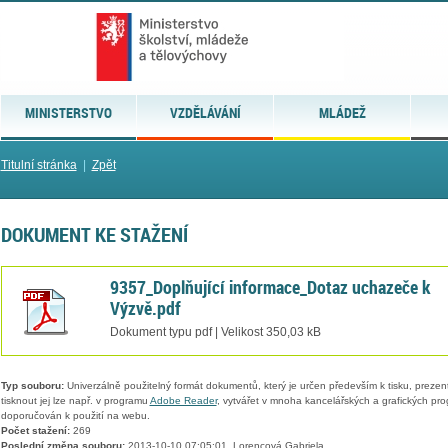
MINISTERSTVO
VZDĚLÁVÁNÍ
MLÁDEŽ
Titulní stránka
|
Zpět
DOKUMENT KE STAŽENÍ
9357_Doplňující informace_Dotaz uchazeče k
Výzvě.pdf
Dokument typu pdf | Velikost 350,03 kB
Typ souboru:
Univerzálně použitelný formát dokumentů, který je určen především k tisku, prezen
tisknout jej lze např. v programu
Adobe Reader
, vytvářet v mnoha kancelářských a grafických pr
doporučován k použití na webu.
Počet stažení:
269
Poslední změna souboru:
2013-10-10 07:05:01, Lorencová Gabriela