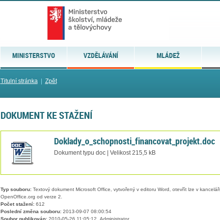
MINISTERSTVO
VZDĚLÁVÁNÍ
MLÁDEŽ
Titulní stránka
|
Zpět
DOKUMENT KE STAŽENÍ
Doklady_o_schopnosti_financovat_projekt.doc
Dokument typu doc | Velikost 215,5 kB
Typ souboru:
Textový dokument Microsoft Office, vytvořený v editoru Word, otevřít lze v kancelářs
OpenOffice.org od verze 2.
Počet stažení:
612
Poslední změna souboru:
2013-09-07 08:00:54
Soubor publikován:
2010-05-26 11:05:12, Administrator