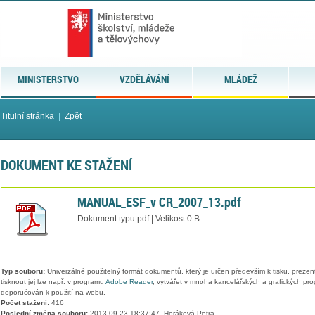
MINISTERSTVO
VZDĚLÁVÁNÍ
MLÁDEŽ
Titulní stránka
|
Zpět
DOKUMENT KE STAŽENÍ
MANUAL_ESF_v CR_2007_13.pdf
Dokument typu pdf | Velikost 0 B
Typ souboru:
Univerzálně použitelný formát dokumentů, který je určen především k tisku, prezen
tisknout jej lze např. v programu
Adobe Reader
, vytvářet v mnoha kancelářských a grafických pr
doporučován k použití na webu.
Počet stažení:
416
Poslední změna souboru:
2013-09-23 18:37:47, Horáková Petra