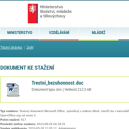
MINISTERSTVO
VZDĚLÁVÁNÍ
MLÁDEŽ
Titulní stránka
|
Zpět
DOKUMENT KE STAŽENÍ
Trestni_bezuhonnost.doc
Dokument typu doc | Velikost 212,5 kB
Typ souboru:
Textový dokument Microsoft Office, vytvořený v editoru Word, otevřít lze v kancelářs
OpenOffice.org od verze 2.
Počet stažení:
617
Poslední změna souboru:
2013-09-26 04:18:31
Soubor publikován:
2010-05-26 11:05:12, Administrator