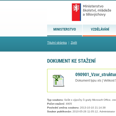
MINISTERSTVO
VZDĚLÁVÁNÍ
Titulní stránka
|
Zpět
DOKUMENT KE STAŽENÍ
090901_Vzor_struktur
Dokument typu xls | Velikost
Typ souboru:
Sešit s výpočty či grafy Microsoft Office, ot
Počet stažení:
4905
Poslední změna souboru:
2013-10-10 21:14:38
Soubor publikován:
2010-05-26 11:05:12, Administrator