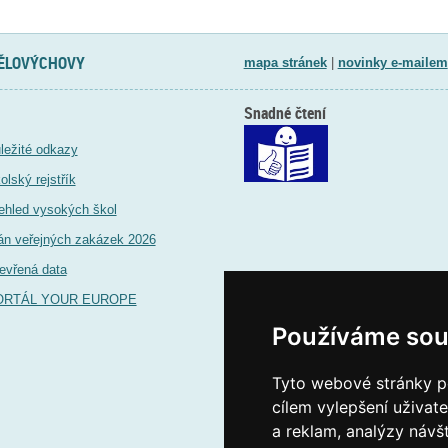
TĚLOVÝCHOVY
mapa stránek
|
novinky e-mailem
Snadné čtení
ležité odkazy
olský rejstřík
ehled vysokých škol
án veřejných zakázek 2026
evřená data
ORTÁL YOUR EUROPE
Používáme sou
Tyto webové stránky po
cílem vylepšení uživat
a reklam, analýzy návš