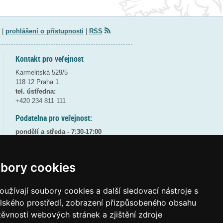
|
prohlášení o přístupnosti
|
RSS
Kontakt pro veřejnost
Karmelitská 529/5
118 12 Praha 1
tel. ústředna:
+420 234 811 111
Podatelna pro veřejnost:
pondělí a středa - 7:30-17:00
úterý a čtvrtek - 7:30-15:30
pátek - 7:30-14:00
bory cookies
8:30 - 9:30 - bezpečnostní přestávka
(více informací
ZDE
)
užívají soubory cookies a další sledovací nástroje s
Elektronická podatelna:
elského prostředí, zobrazení přizpůsobeného obsahu
posta@msmt
gov
cz
těvnosti webových stránek a zjištění zdroje