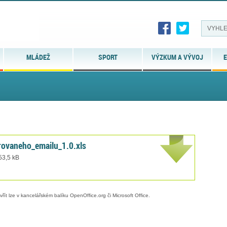
MLÁDEŽ
SPORT
VÝZKUM A VÝVOJ
E
ovaneho_emailu_1.0.xls
 53,5 kB
evřít lze v kancelářském balíku OpenOffice.org či Microsoft Office.