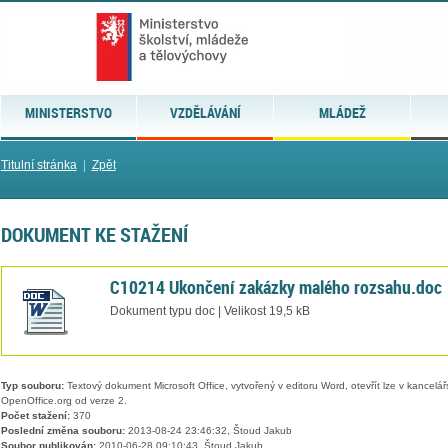
MINISTERSTVO
VZDĚLÁVÁNÍ
MLÁDEŽ
Titulní stránka
|
Zpět
DOKUMENT KE STAŽENÍ
C10214 Ukončení zakázky malého rozsahu.doc
Dokument typu doc | Velikost 19,5 kB
Typ souboru:
Textový dokument Microsoft Office, vytvořený v editoru Word, otevřít lze v kancelářs
OpenOffice.org od verze 2.
Počet stažení:
370
Poslední změna souboru:
2013-08-24 23:46:32, Štoud Jakub
Soubor publikován:
2010-06-28 09:10:43, Štoud Jakub