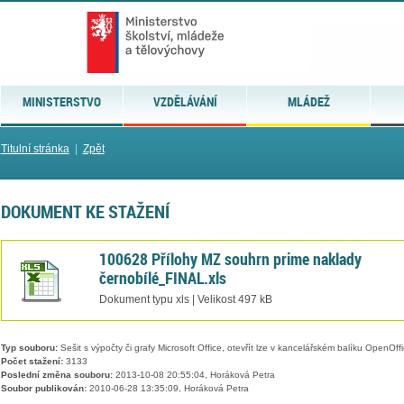
MINISTERSTVO
VZDĚLÁVÁNÍ
MLÁDEŽ
Titulní stránka
|
Zpět
DOKUMENT KE STAŽENÍ
100628 Přílohy MZ souhrn prime naklady
černobílé_FINAL.xls
Dokument typu xls | Velikost 497 kB
Typ souboru:
Sešit s výpočty či grafy Microsoft Office, otevřít lze v kancelářském balíku OpenOffic
Počet stažení:
3133
Poslední změna souboru:
2013-10-08 20:55:04, Horáková Petra
Soubor publikován:
2010-06-28 13:35:09, Horáková Petra