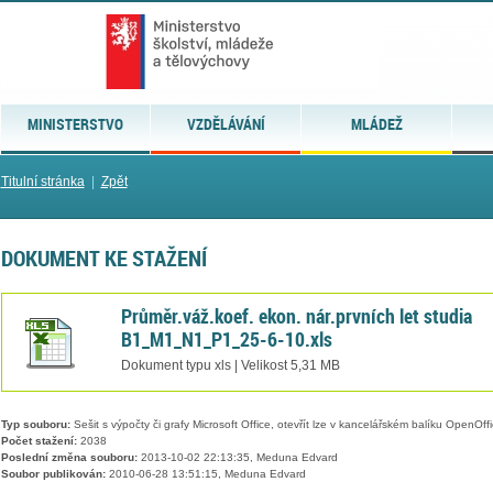
MINISTERSTVO
VZDĚLÁVÁNÍ
MLÁDEŽ
Titulní stránka
|
Zpět
DOKUMENT KE STAŽENÍ
Průměr.váž.koef. ekon. nár.prvních let studia
B1_M1_N1_P1_25-6-10.xls
Dokument typu xls | Velikost 5,31 MB
Typ souboru:
Sešit s výpočty či grafy Microsoft Office, otevřít lze v kancelářském balíku OpenOffic
Počet stažení:
2038
Poslední změna souboru:
2013-10-02 22:13:35, Meduna Edvard
Soubor publikován:
2010-06-28 13:51:15, Meduna Edvard