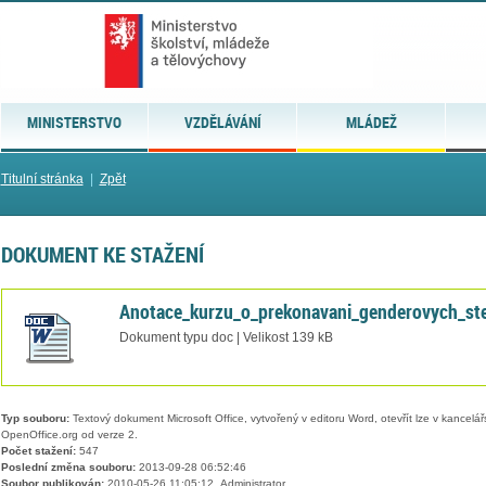
MINISTERSTVO
VZDĚLÁVÁNÍ
MLÁDEŽ
Titulní stránka
|
Zpět
DOKUMENT KE STAŽENÍ
Anotace_kurzu_o_prekonavani_genderovych_ste
Dokument typu doc | Velikost 139 kB
Typ souboru:
Textový dokument Microsoft Office, vytvořený v editoru Word, otevřít lze v kancelářs
OpenOffice.org od verze 2.
Počet stažení:
547
Poslední změna souboru:
2013-09-28 06:52:46
Soubor publikován:
2010-05-26 11:05:12, Administrator