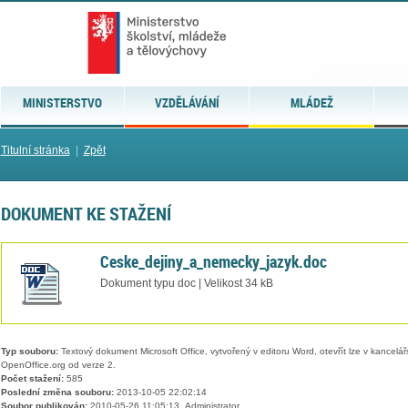
MINISTERSTVO
VZDĚLÁVÁNÍ
MLÁDEŽ
Titulní stránka
|
Zpět
DOKUMENT KE STAŽENÍ
Ceske_dejiny_a_nemecky_jazyk.doc
Dokument typu doc | Velikost 34 kB
Typ souboru:
Textový dokument Microsoft Office, vytvořený v editoru Word, otevřít lze v kancelářs
OpenOffice.org od verze 2.
Počet stažení:
585
Poslední změna souboru:
2013-10-05 22:02:14
Soubor publikován:
2010-05-26 11:05:13, Administrator