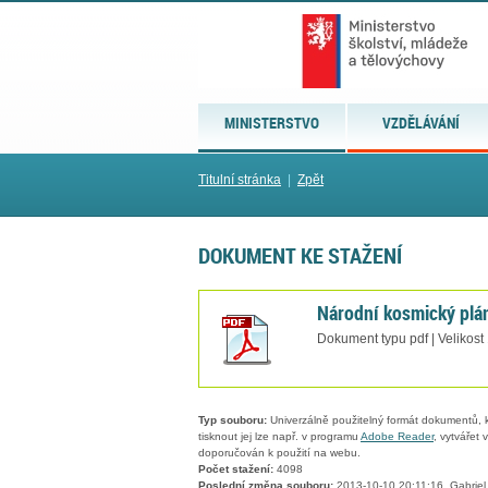
MINISTERSTVO
VZDĚLÁVÁNÍ
Titulní stránka
|
Zpět
DOKUMENT KE STAŽENÍ
Národní kosmický plá
Dokument typu pdf | Velikost
Typ souboru:
Univerzálně použitelný formát dokumentů, kt
tisknout jej lze např. v programu
Adobe Reader
, vytvářet
doporučován k použití na webu.
Počet stažení:
4098
Poslední změna souboru:
2013-10-10 20:11:16, Gabriel