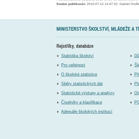
Soubor publikován:
2010-07-14 14:47:52, Gabriel Ondře
MINISTERSTVO ŠKOLSTVÍ, MLÁDEŽE A 
Rejstříky, databáze
Statistika školství
Dů
Pro veřejnost
Šk
O školské statistice
Př
Sběry statistických dat
Pl
Statistické výstupy a analýzy
Ot
Číselníky a klasifikace
P
Adresáře školských institucí