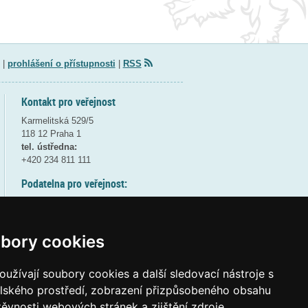
|
prohlášení o přístupnosti
|
RSS
Kontakt pro veřejnost
Karmelitská 529/5
118 12 Praha 1
tel. ústředna:
+420 234 811 111
Podatelna pro veřejnost:
pondělí a středa - 7:30-17:00
úterý a čtvrtek - 7:30-15:30
pátek - 7:30-14:00
bory cookies
8:30 - 9:30 - bezpečnostní přestávka
(více informací
ZDE
)
užívají soubory cookies a další sledovací nástroje s
elského prostředí, zobrazení přizpůsobeného obsahu
Elektronická podatelna:
těvnosti webových stránek a zjištění zdroje
posta@msmt
gov
cz