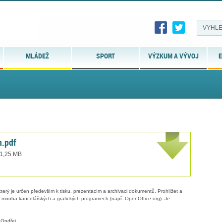
MLÁDEŽ
SPORT
VÝZKUM A VÝVOJ
E
n.pdf
 1,25 MB
erý je určen především k tisku, prezentacím a archivaci dokumentů. Prohlížet a
 v mnoha kancelářských a grafických programech (např. OpenOffice.org). Je
 Ondřej