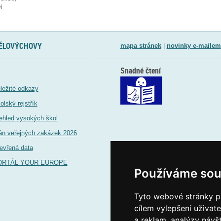
j
TĚLOVÝCHOVY
mapa stránek
|
novinky e-mailem
Snadné čtení
ležité odkazy
olský rejstřík
ehled vysokých škol
án veřejných zakázek 2026
evřená data
ORTÁL YOUR EUROPE
Používáme sou
Tyto webové stránky po
cílem vylepšení uživat
a reklam, analýzy návš