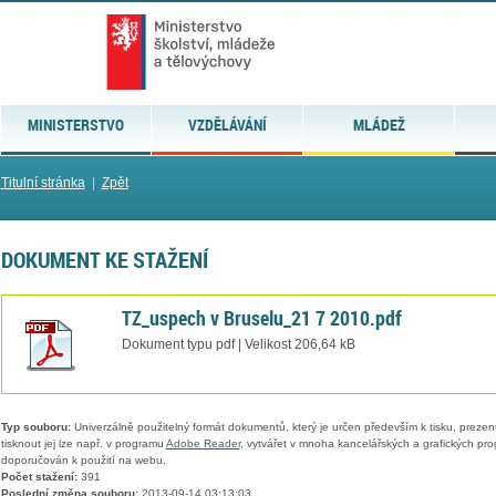
MINISTERSTVO
VZDĚLÁVÁNÍ
MLÁDEŽ
Titulní stránka
|
Zpět
DOKUMENT KE STAŽENÍ
TZ_uspech v Bruselu_21 7 2010.pdf
Dokument typu pdf | Velikost 206,64 kB
Typ souboru:
Univerzálně použitelný formát dokumentů, který je určen především k tisku, prezen
tisknout jej lze např. v programu
Adobe Reader
, vytvářet v mnoha kancelářských a grafických pr
doporučován k použití na webu.
Počet stažení:
391
Poslední změna souboru:
2013-09-14 03:13:03