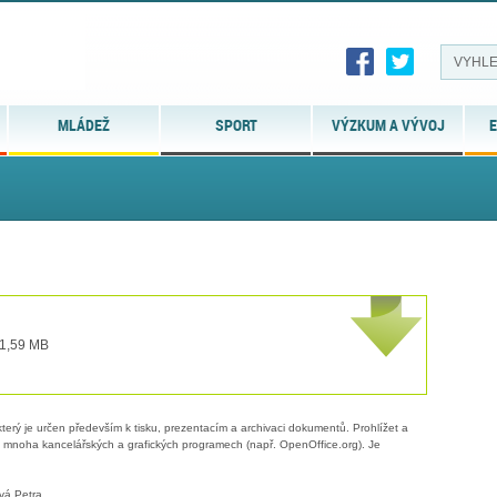
MLÁDEŽ
SPORT
VÝZKUM A VÝVOJ
E
 1,59 MB
erý je určen především k tisku, prezentacím a archivaci dokumentů. Prohlížet a
 v mnoha kancelářských a grafických programech (např. OpenOffice.org). Je
vá Petra