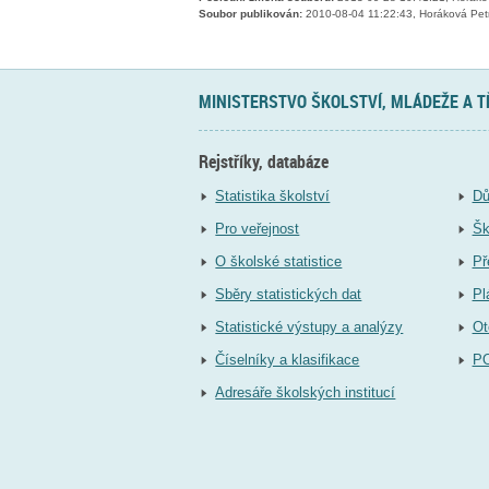
Soubor publikován:
2010-08-04 11:22:43, Horáková Pet
MINISTERSTVO ŠKOLSTVÍ, MLÁDEŽE A 
Rejstříky, databáze
Statistika školství
Dů
Pro veřejnost
Šk
O školské statistice
Př
Sběry statistických dat
Pl
Statistické výstupy a analýzy
Ot
Číselníky a klasifikace
P
Adresáře školských institucí