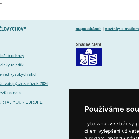
ra
TĚLOVÝCHOVY
mapa stránek
|
novinky e-mailem
Snadné čtení
ležité odkazy
olský rejstřík
ehled vysokých škol
án veřejných zakázek 2026
evřená data
ORTÁL YOUR EUROPE
Používáme sou
Tyto webové stránky po
cílem vylepšení uživat
a reklam, analýzy návš