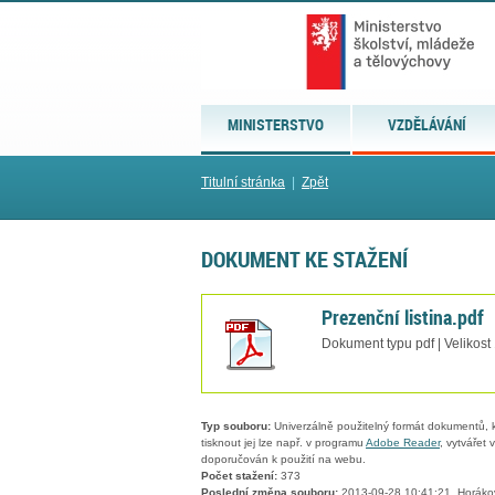
MINISTERSTVO
VZDĚLÁVÁNÍ
Titulní stránka
|
Zpět
DOKUMENT KE STAŽENÍ
Prezenční listina.pdf
Dokument typu pdf | Velikost
Typ souboru:
Univerzálně použitelný formát dokumentů, kt
tisknout jej lze např. v programu
Adobe Reader
, vytvářet
doporučován k použití na webu.
Počet stažení:
373
Poslední změna souboru:
2013-09-28 10:41:21, Horáko