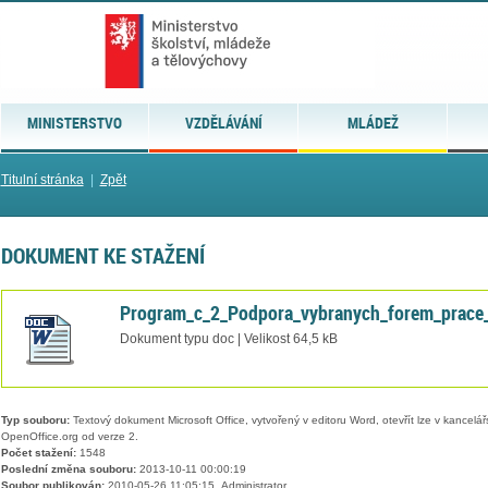
MINISTERSTVO
VZDĚLÁVÁNÍ
MLÁDEŽ
Titulní stránka
|
Zpět
DOKUMENT KE STAŽENÍ
Program_c_2_Podpora_vybranych_forem_prace_
Dokument typu doc | Velikost 64,5 kB
Typ souboru:
Textový dokument Microsoft Office, vytvořený v editoru Word, otevřít lze v kancelářs
OpenOffice.org od verze 2.
Počet stažení:
1548
Poslední změna souboru:
2013-10-11 00:00:19
Soubor publikován:
2010-05-26 11:05:15, Administrator