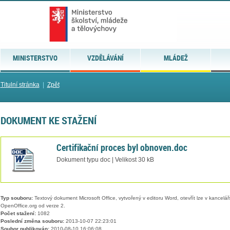
MINISTERSTVO
VZDĚLÁVÁNÍ
MLÁDEŽ
Titulní stránka
|
Zpět
DOKUMENT KE STAŽENÍ
Certifikační proces byl obnoven.doc
Dokument typu doc | Velikost 30 kB
Typ souboru:
Textový dokument Microsoft Office, vytvořený v editoru Word, otevřít lze v kancelářs
OpenOffice.org od verze 2.
Počet stažení:
1082
Poslední změna souboru:
2013-10-07 22:23:01
Soubor publikován:
2010-08-10 16:06:08