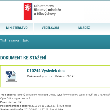
MINISTERSTVO
VZDĚLÁVÁNÍ
MLÁDEŽ
Titulní stránka
|
Zpět
DOKUMENT KE STAŽENÍ
C10244 Vysledek.doc
Dokument typu doc | Velikost 710 kB
Typ souboru:
Textový dokument Microsoft Office, vytvořený v editoru Word, otevřít lze v kancelářs
OpenOffice.org od verze 2.
Počet stažení:
368
Poslední změna souboru:
2013-10-11 12:22:27, Štoud Jakub
Soubor publikován:
2010-08-12 11:37:28, Štoud Jakub