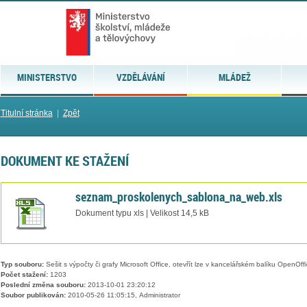
MINISTERSTVO
VZDĚLÁVÁNÍ
MLÁDEŽ
Titulní stránka
|
Zpět
DOKUMENT KE STAŽENÍ
seznam_proskolenych_sablona_na_web.xls
Dokument typu xls | Velikost 14,5 kB
Typ souboru:
Sešit s výpočty či grafy Microsoft Office, otevřít lze v kancelářském balíku OpenOffic
Počet stažení:
1203
Poslední změna souboru:
2013-10-01 23:20:12
Soubor publikován:
2010-05-26 11:05:15, Administrator