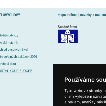
TĚLOVÝCHOVY
mapa stránek
|
novinky e-mailem
Snadné čtení
ležité odkazy
olský rejstřík
ehled vysokých škol
án veřejných zakázek 2026
evřená data
ORTÁL YOUR EUROPE
Používáme sou
Tyto webové stránky po
cílem vylepšení uživat
a reklam, analýzy návš