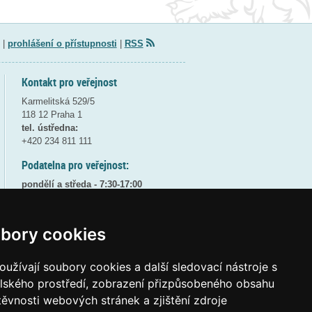
|
prohlášení o přístupnosti
|
RSS
Kontakt pro veřejnost
Karmelitská 529/5
118 12 Praha 1
tel. ústředna:
+420 234 811 111
Podatelna pro veřejnost:
pondělí a středa - 7:30-17:00
úterý a čtvrtek - 7:30-15:30
pátek - 7:30-14:00
bory cookies
8:30 - 9:30 - bezpečnostní přestávka
(více informací
ZDE
)
užívají soubory cookies a další sledovací nástroje s
Elektronická podatelna:
elského prostředí, zobrazení přizpůsobeného obsahu
posta@msmt
gov
cz
těvnosti webových stránek a zjištění zdroje