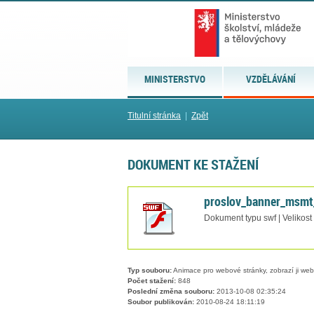
MINISTERSTVO
VZDĚLÁVÁNÍ
Titulní stránka
|
Zpět
DOKUMENT KE STAŽENÍ
proslov_banner_msmt
Dokument typu swf | Velikost
Typ souboru:
Animace pro webové stránky, zobrazí ji w
Počet stažení:
848
Poslední změna souboru:
2013-10-08 02:35:24
Soubor publikován:
2010-08-24 18:11:19