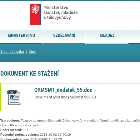
MINISTERSTVO
VZDĚLÁVÁNÍ
MLÁDEŽ
Titulní stránka
|
Zpět
DOKUMENT KE STAŽENÍ
ORMSMT_dodatek_55.doc
Dokument typu doc | Velikost 969 kB
Typ souboru:
Textový dokument Microsoft Office, vytvořený v editoru Word, otevřít lze v kancelářs
OpenOffice.org od verze 2.
Počet stažení:
997
Poslední změna souboru:
2013-10-02 22:40:19
Soubor publikován:
2010-09-02 15:19:20