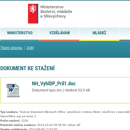
MINISTERSTVO
VZDĚLÁVÁNÍ
MLÁDEŽ
Titulní stránka
|
Zpět
DOKUMENT KE STAŽENÍ
NH_VyhlDP_Pril1.doc
Dokument typu doc | Velikost 53,5 kB
Typ souboru:
Textový dokument Microsoft Office, vytvořený v editoru Word, otevřít lze v kancelářs
OpenOffice.org od verze 2.
Počet stažení:
2104
Poslední změna souboru:
2013-10-10 05:58:56, Urban Jiří
Soubor publikován:
2010-09-08 17:03:00