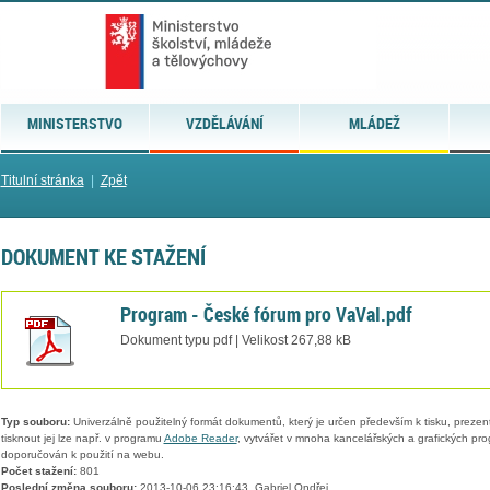
MINISTERSTVO
VZDĚLÁVÁNÍ
MLÁDEŽ
Titulní stránka
|
Zpět
DOKUMENT KE STAŽENÍ
Program - České fórum pro VaVaI.pdf
Dokument typu pdf | Velikost 267,88 kB
Typ souboru:
Univerzálně použitelný formát dokumentů, který je určen především k tisku, prezen
tisknout jej lze např. v programu
Adobe Reader
, vytvářet v mnoha kancelářských a grafických pr
doporučován k použití na webu.
Počet stažení:
801
Poslední změna souboru:
2013-10-06 23:16:43, Gabriel Ondřej