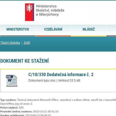
MINISTERSTVO
VZDĚLÁVÁNÍ
MLÁDEŽ
Titulní stránka
|
Zpět
DOKUMENT KE STAŽENÍ
C/10/330 Dodatečná informace č. 2
Dokument typu doc | Velikost 53,5 kB
Typ souboru:
Textový dokument Microsoft Office, vytvořený v editoru Word, otevřít lze v kancelářs
OpenOffice.org od verze 2.
Počet stažení:
253
Poslední změna souboru:
2013-10-11 05:41:10
Soubor publikován:
2010-09-13 08:45:01