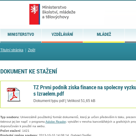
MINISTERSTVO
VZDĚLÁVÁNÍ
MLÁDEŽ
Titulní stránka
|
Zpět
DOKUMENT KE STAŽENÍ
TZ Prvni podnik ziska finance na spolecny vyzk
s Izraelem.pdf
Dokument typu pdf | Velikost 51,65 kB
Typ souboru:
Univerzálně použitelný formát dokumentů, který je určen především k tisku, prezen
tisknout jej lze např. v programu
Adobe Reader
, vytvářet v mnoha kancelářských a grafických pr
doporučován k použití na webu.
Počet stažení:
1421
Poslední změna souboru:
2013-10-10 14:08:14, Gabriel Ondřej