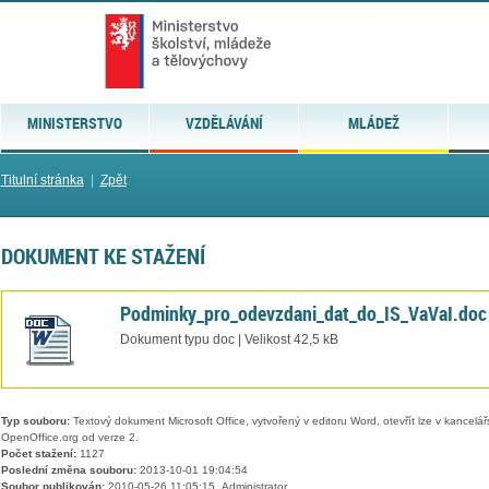
MINISTERSTVO
VZDĚLÁVÁNÍ
MLÁDEŽ
Titulní stránka
|
Zpět
DOKUMENT KE STAŽENÍ
Podminky_pro_odevzdani_dat_do_IS_VaVaI.doc
Dokument typu doc | Velikost 42,5 kB
Typ souboru:
Textový dokument Microsoft Office, vytvořený v editoru Word, otevřít lze v kancelářs
OpenOffice.org od verze 2.
Počet stažení:
1127
Poslední změna souboru:
2013-10-01 19:04:54
Soubor publikován:
2010-05-26 11:05:15, Administrator