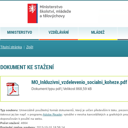
MINISTERSTVO
VZDĚLÁVÁNÍ
MLÁDEŽ
Titulní stránka
|
Zpět
DOKUMENT KE STAŽENÍ
MO_Inkluzivni_vzdelevenio_socialni_koheze.pdf
Dokument typu pdf | Velikost 868,59 kB
Typ souboru:
Univerzálně použitelný formát dokumentů, který je určen především k tisku, prezen
tisknout jej lze např. v programu
Adobe Reader
, vytvářet v mnoha kancelářských a grafických pr
doporučován k použití na webu.
Počet stažení:
4664
Poslední změna souboru:
2013-10-10 18:56:14