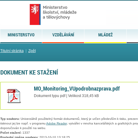
MINISTERSTVO
VZDĚLÁVÁNÍ
MLÁDEŽ
Titulní stránka
|
Zpět
DOKUMENT KE STAŽENÍ
MO_Monitoring_VUpodrobnazprava.pdf
Dokument typu pdf | Velikost 318,45 kB
Typ souboru:
Univerzálně použitelný formát dokumentů, který je určen především k tisku, prezen
tisknout jej lze např. v programu
Adobe Reader
, vytvářet v mnoha kancelářských a grafických pr
doporučován k použití na webu.
Počet stažení:
1337
Poslední změna souboru:
2013-10-10 13:18:25