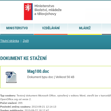
MINISTERSTVO
VZDĚLÁVÁNÍ
MLÁDEŽ
Titulní stránka
|
Zpět
DOKUMENT KE STAŽENÍ
Mag100.doc
Dokument typu doc | Velikost 56 kB
Typ souboru:
Textový dokument Microsoft Office, vytvořený v editoru Word, otevřít lze v kancelářs
OpenOffice.org od verze 2.
Počet stažení:
355
Poslední změna souboru:
2013-08-21 12:14:13
Soubor publikován:
2010-09-22 18:12:47