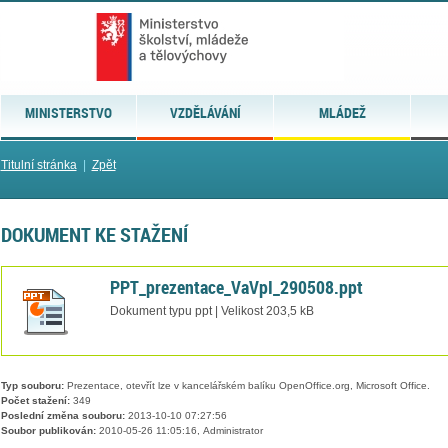
MINISTERSTVO
VZDĚLÁVÁNÍ
MLÁDEŽ
Titulní stránka
|
Zpět
DOKUMENT KE STAŽENÍ
PPT_prezentace_VaVpI_290508.ppt
Dokument typu ppt | Velikost 203,5 kB
Typ souboru:
Prezentace, otevřít lze v kancelářském balíku OpenOffice.org, Microsoft Office.
Počet stažení:
349
Poslední změna souboru:
2013-10-10 07:27:56
Soubor publikován:
2010-05-26 11:05:16, Administrator