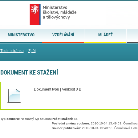
MINISTERSTVO
VZDĚLÁVÁNÍ
MLÁDEŽ
Titulní stránka
|
Zpět
DOKUMENT KE STAŽENÍ
Dokument typu | Velikost 0 B
Typ souboru:
Neznámý typ souboru
Počet stažení:
44
Poslední změna souboru:
2010-10-04 15:49:53, Čermákov
Soubor publikován:
2010-10-04 15:49:53, Čermáková Hele