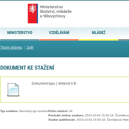
MINISTERSTVO
VZDĚLÁVÁNÍ
MLÁDEŽ
Titulní stránka
|
Zpět
DOKUMENT KE STAŽENÍ
Dokument typu | Velikost 0 B
Typ souboru:
Neznámý typ souboru
Počet stažení:
44
Poslední změna souboru:
2010-10-04 15:50:18, Čermákov
Soubor publikován:
2010-10-04 15:50:18, Čermáková Hele