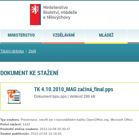
MINISTERSTVO
VZDĚLÁVÁNÍ
MLÁDEŽ
Titulní stránka
|
Zpět
DOKUMENT KE STAŽENÍ
TK 4.10.2010_MAG začíná_final.pps
Dokument typu pps | Velikost 286 kB
Typ souboru:
Prezentace, otevřít lze v kancelářském balíku OpenOffice.org, Microsoft Office.
Počet stažení:
1442
Poslední změna souboru:
2013-10-08 00:30:47
Soubor publikován:
2010-10-04 16:18:43