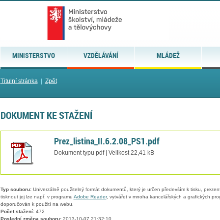
MINISTERSTVO
VZDĚLÁVÁNÍ
MLÁDEŽ
Titulní stránka
|
Zpět
DOKUMENT KE STAŽENÍ
Prez_listina_II.6.2.08_PS1.pdf
Dokument typu pdf | Velikost 22,41 kB
Typ souboru:
Univerzálně použitelný formát dokumentů, který je určen především k tisku, prezen
tisknout jej lze např. v programu
Adobe Reader
, vytvářet v mnoha kancelářských a grafických pr
doporučován k použití na webu.
Počet stažení:
472
Poslední změna souboru:
2013-10-07 21:32:10