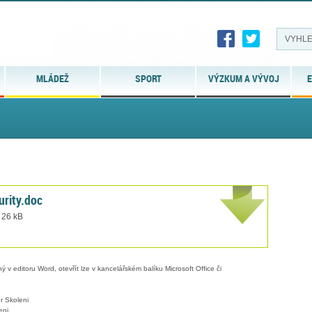
MLÁDEŽ
SPORT
VÝZKUM A VÝVOJ
E
urity.doc
 26 kB
 v editoru Word, otevřít lze v kancelářském balíku Microsoft Office či
r Skoleni
eni