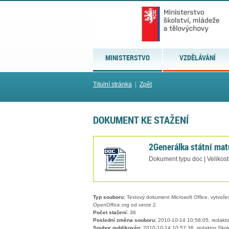
MINISTERSTVO
VZDĚLÁVÁNÍ
Titulní stránka
|
Zpět
DOKUMENT KE STAŽENÍ
2Generálka státní mat
Dokument typu doc | Velikost
Typ souboru:
Textový dokument Microsoft Office, vytvořený
OpenOffice.org od verze 2.
Počet stažení:
36
Poslední změna souboru:
2010-10-14 10:58:05, redakto
Soubor publikován:
2010-10-14 10:57:36, redaktor Skol