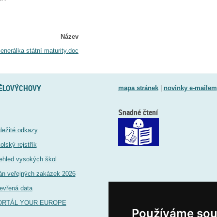
Název
enerálka státní maturity.doc
TĚLOVÝCHOVY
mapa stránek
|
novinky e-mailem
Snadné čtení
ležité odkazy
olský rejstřík
ehled vysokých škol
án veřejných zakázek 2026
evřená data
ORTÁL YOUR EUROPE
Používáme sou