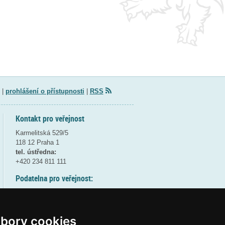
|
prohlášení o přístupnosti
|
RSS
Kontakt pro veřejnost
Karmelitská 529/5
118 12 Praha 1
tel. ústředna:
+420 234 811 111
Podatelna pro veřejnost:
pondělí a středa - 7:30-17:00
úterý a čtvrtek - 7:30-15:30
pátek - 7:30-14:00
bory cookies