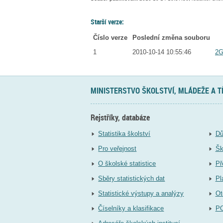
Starší verze:
Číslo verze
Poslední změna souboru
1
2010-10-14 10:55:46
2G
MINISTERSTVO ŠKOLSTVÍ, MLÁDEŽE A 
Rejstříky, databáze
Statistika školství
Dů
Pro veřejnost
Šk
O školské statistice
Př
Sběry statistických dat
Pl
Statistické výstupy a analýzy
Ot
Číselníky a klasifikace
P