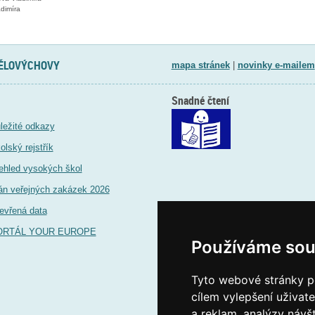
dimíra
TĚLOVÝCHOVY
mapa stránek
|
novinky e-mailem
Snadné čtení
ležité odkazy
olský rejstřík
ehled vysokých škol
án veřejných zakázek 2026
evřená data
ORTÁL YOUR EUROPE
Používáme sou
Tyto webové stránky po
cílem vylepšení uživat
a reklam, analýzy návš