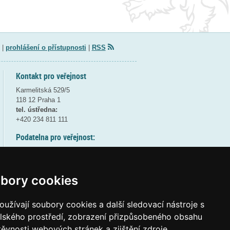
|
prohlášení o přístupnosti
|
RSS
Kontakt pro veřejnost
Karmelitská 529/5
118 12 Praha 1
tel. ústředna:
+420 234 811 111
Podatelna pro veřejnost:
pondělí a středa - 7:30-17:00
úterý a čtvrtek - 7:30-15:30
pátek - 7:30-14:00
bory cookies
8:30 - 9:30 - bezpečnostní přestávka
(více informací
ZDE
)
užívají soubory cookies a další sledovací nástroje s
elského prostředí, zobrazení přizpůsobeného obsahu
Elektronická podatelna:
těvnosti webových stránek a zjištění zdroje
posta@msmt
gov
cz