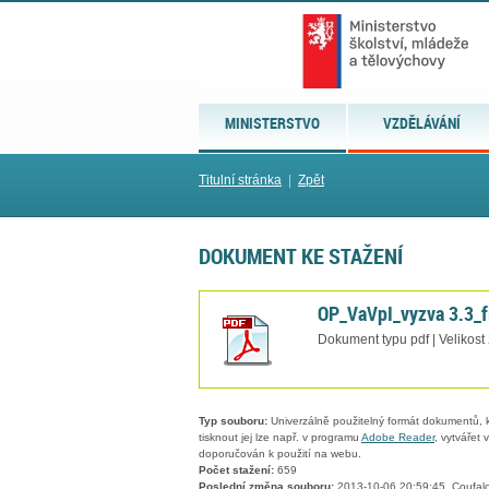
MINISTERSTVO
VZDĚLÁVÁNÍ
Titulní stránka
|
Zpět
DOKUMENT KE STAŽENÍ
OP_VaVpI_vyzva 3.3_f
Dokument typu pdf | Velikost
Typ souboru:
Univerzálně použitelný formát dokumentů, kt
tisknout jej lze např. v programu
Adobe Reader
, vytvářet
doporučován k použití na webu.
Počet stažení:
659
Poslední změna souboru:
2013-10-06 20:59:45, Coufalo