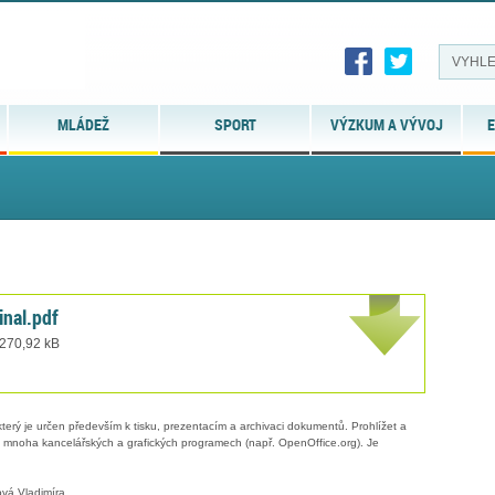
MLÁDEŽ
SPORT
VÝZKUM A VÝVOJ
E
inal.pdf
 270,92 kB
erý je určen především k tisku, prezentacím a archivaci dokumentů. Prohlížet a
 v mnoha kancelářských a grafických programech (např. OpenOffice.org). Je
vá Vladimíra