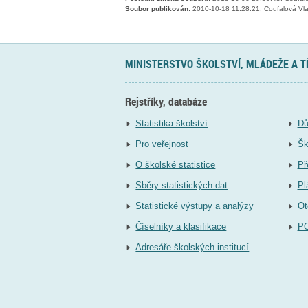
Soubor publikován:
2010-10-18 11:28:21, Coufalová Vla
MINISTERSTVO ŠKOLSTVÍ, MLÁDEŽE A 
Rejstříky, databáze
Statistika školství
Dů
Pro veřejnost
Šk
O školské statistice
Př
Sběry statistických dat
Pl
Statistické výstupy a analýzy
Ot
Číselníky a klasifikace
P
Adresáře školských institucí