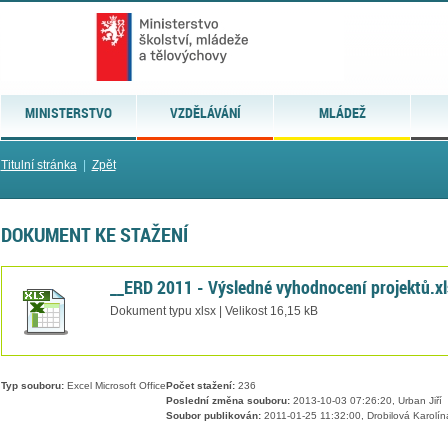
MINISTERSTVO
VZDĚLÁVÁNÍ
MLÁDEŽ
Titulní stránka
|
Zpět
DOKUMENT KE STAŽENÍ
__ERD 2011 - Výsledné vyhodnocení projektů.xl
Dokument typu xlsx | Velikost 16,15 kB
Typ souboru:
Excel Microsoft Office
Počet stažení:
236
Poslední změna souboru:
2013-10-03 07:26:20, Urban Jiří
Soubor publikován:
2011-01-25 11:32:00, Drobilová Karolín