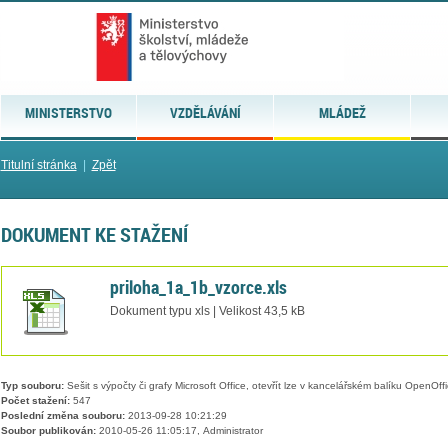
MINISTERSTVO
VZDĚLÁVÁNÍ
MLÁDEŽ
Titulní stránka
|
Zpět
DOKUMENT KE STAŽENÍ
priloha_1a_1b_vzorce.xls
Dokument typu xls | Velikost 43,5 kB
Typ souboru:
Sešit s výpočty či grafy Microsoft Office, otevřít lze v kancelářském balíku OpenOffic
Počet stažení:
547
Poslední změna souboru:
2013-09-28 10:21:29
Soubor publikován:
2010-05-26 11:05:17, Administrator