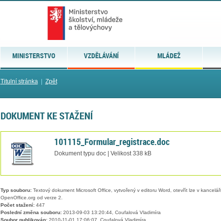
MINISTERSTVO
VZDĚLÁVÁNÍ
MLÁDEŽ
Titulní stránka
|
Zpět
DOKUMENT KE STAŽENÍ
101115_Formular_registrace.doc
Dokument typu doc | Velikost 338 kB
Typ souboru:
Textový dokument Microsoft Office, vytvořený v editoru Word, otevřít lze v kancelářs
OpenOffice.org od verze 2.
Počet stažení:
447
Poslední změna souboru:
2013-09-03 13:20:44, Coufalová Vladimíra
Soubor publikován:
2010-11-01 17:06:07, Coufalová Vladimíra