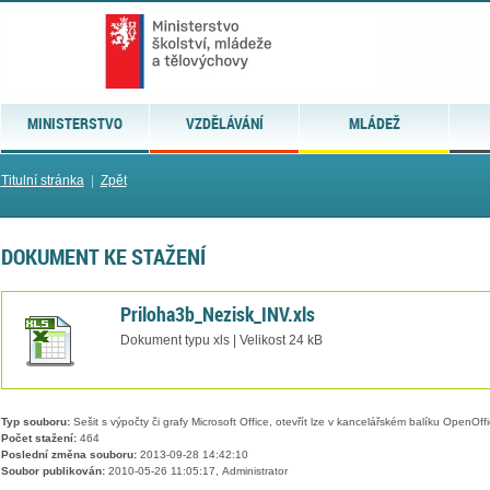
MINISTERSTVO
VZDĚLÁVÁNÍ
MLÁDEŽ
Titulní stránka
|
Zpět
DOKUMENT KE STAŽENÍ
Priloha3b_Nezisk_INV.xls
Dokument typu xls | Velikost 24 kB
Typ souboru:
Sešit s výpočty či grafy Microsoft Office, otevřít lze v kancelářském balíku OpenOffic
Počet stažení:
464
Poslední změna souboru:
2013-09-28 14:42:10
Soubor publikován:
2010-05-26 11:05:17, Administrator