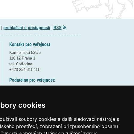
|
prohlášení o přístupnosti
|
RSS
Kontakt pro veřejnost
Karmelitská 529/5
118 12 Praha 1
tel. ústředna:
+420 234 811 111
Podatelna pro veřejnost:
pondělí a středa - 7:30-17:00
úterý a čtvrtek - 7:30-15:30
pátek - 7:30-14:00
bory cookies
8:30 - 9:30 - bezpečnostní přestávka
(více informací
ZDE
)
užívají soubory cookies a další sledovací nástroje s
elského prostředí, zobrazení přizpůsobeného obsahu
Elektronická podatelna:
těvnosti webových stránek a zjištění zdroje
posta@msmt
gov
cz