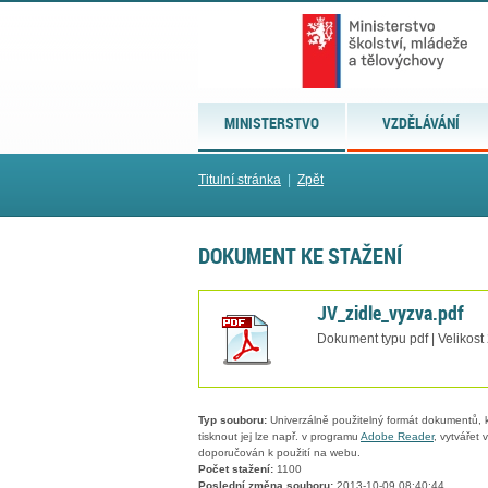
MINISTERSTVO
VZDĚLÁVÁNÍ
Titulní stránka
|
Zpět
DOKUMENT KE STAŽENÍ
JV_zidle_vyzva.pdf
Dokument typu pdf | Velikost
Typ souboru:
Univerzálně použitelný formát dokumentů, kt
tisknout jej lze např. v programu
Adobe Reader
, vytvářet
doporučován k použití na webu.
Počet stažení:
1100
Poslední změna souboru:
2013-10-09 08:40:44