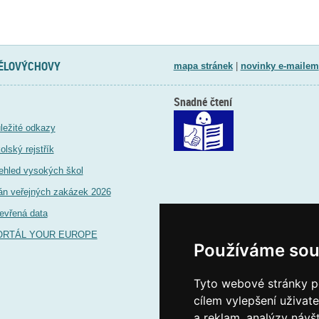
TĚLOVÝCHOVY
mapa stránek
|
novinky e-mailem
Snadné čtení
ležité odkazy
olský rejstřík
ehled vysokých škol
án veřejných zakázek 2026
evřená data
ORTÁL YOUR EUROPE
Používáme sou
Tyto webové stránky po
cílem vylepšení uživat
a reklam, analýzy návš