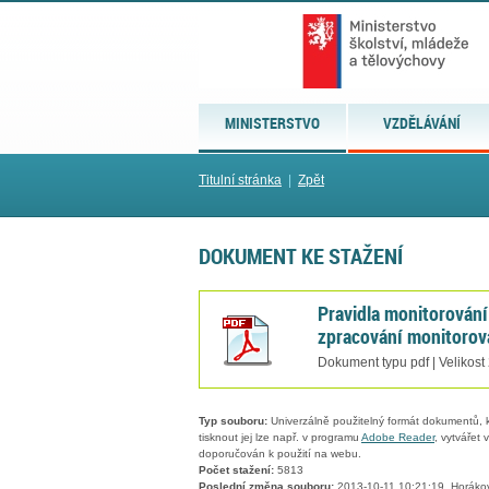
MINISTERSTVO
VZDĚLÁVÁNÍ
Titulní stránka
|
Zpět
DOKUMENT KE STAŽENÍ
Pravidla monitorování 
zpracování monitorov
Dokument typu pdf | Velikost
Typ souboru:
Univerzálně použitelný formát dokumentů, kt
tisknout jej lze např. v programu
Adobe Reader
, vytvářet
doporučován k použití na webu.
Počet stažení:
5813
Poslední změna souboru:
2013-10-11 10:21:19, Horáko