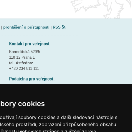
|
prohlášení o přístupnosti
|
RSS
Kontakt pro veřejnost
Karmelitská 529/5
118 12 Praha 1
tel. ústředna:
+420 234 811 111
Podatelna pro veřejnost:
pondělí a středa - 7:30-17:00
úterý a čtvrtek - 7:30-15:30
pátek - 7:30-14:00
bory cookies
8:30 - 9:30 - bezpečnostní přestávka
(více informací
ZDE
)
užívají soubory cookies a další sledovací nástroje s
elského prostředí, zobrazení přizpůsobeného obsahu
Elektronická podatelna:
těvnosti webových stránek a zjištění zdroje
posta@msmt
gov
cz