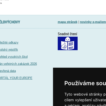
ra
TĚLOVÝCHOVY
mapa stránek
|
novinky e-mailem
Snadné čtení
ležité odkazy
olský rejstřík
ehled vysokých škol
án veřejných zakázek 2026
evřená data
ORTÁL YOUR EUROPE
Používáme sou
Tyto webové stránky po
cílem vylepšení uživat
a reklam, analýzy návš