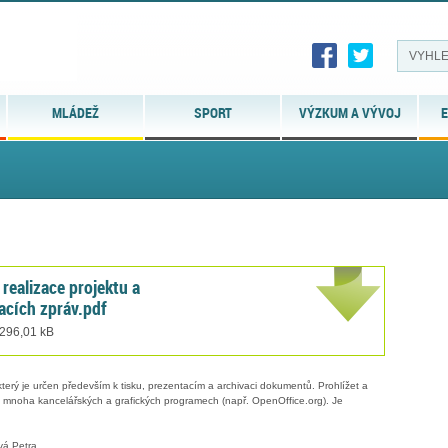
MLÁDEŽ
SPORT
VÝZKUM A VÝVOJ
E
realizace projektu a
acích zpráv.pdf
 296,01 kB
erý je určen především k tisku, prezentacím a archivaci dokumentů. Prohlížet a
 v mnoha kancelářských a grafických programech (např. OpenOffice.org). Je
vá Petra