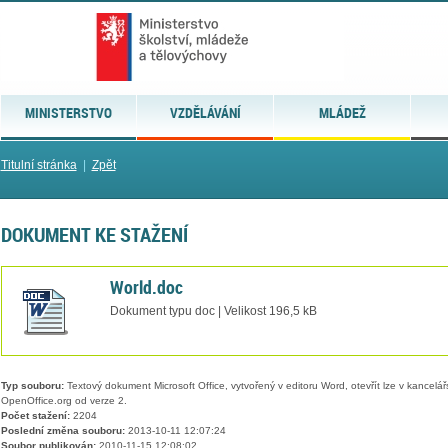
MINISTERSTVO
VZDĚLÁVÁNÍ
MLÁDEŽ
Titulní stránka
|
Zpět
DOKUMENT KE STAŽENÍ
World.doc
Dokument typu doc | Velikost 196,5 kB
Typ souboru:
Textový dokument Microsoft Office, vytvořený v editoru Word, otevřít lze v kancelářs
OpenOffice.org od verze 2.
Počet stažení:
2204
Poslední změna souboru:
2013-10-11 12:07:24
Soubor publikován:
2010-11-15 12:08:02