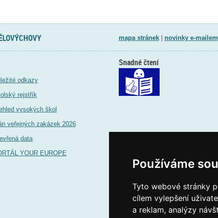
TĚLOVÝCHOVY
mapa stránek
|
novinky e-mailem
Snadné čtení
ležité odkazy
olský rejstřík
ehled vysokých škol
án veřejných zakázek 2026
evřená data
ORTÁL YOUR EUROPE
Používáme sou
Tyto webové stránky po
cílem vylepšení uživat
a reklam, analýzy návš