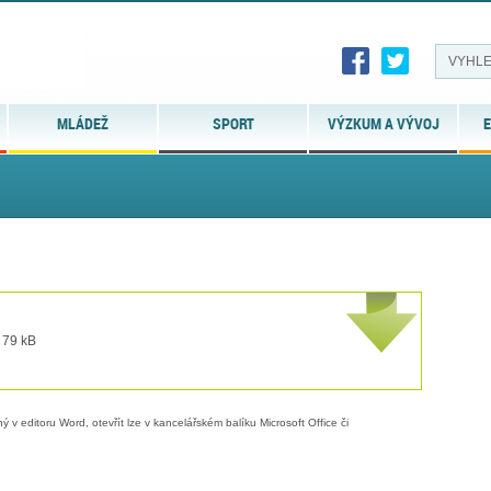
MLÁDEŽ
SPORT
VÝZKUM A VÝVOJ
E
 79 kB
 v editoru Word, otevřít lze v kancelářském balíku Microsoft Office či