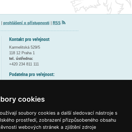
|
prohlášení o přístupnosti
|
RSS
Kontakt pro veřejnost
Karmelitská 529/5
118 12 Praha 1
tel. ústředna:
+420 234 811 111
Podatelna pro veřejnost:
pondělí a středa - 7:30-17:00
úterý a čtvrtek - 7:30-15:30
pátek - 7:30-14:00
bory cookies
8:30 - 9:30 - bezpečnostní přestávka
(více informací
ZDE
)
užívají soubory cookies a další sledovací nástroje s
elského prostředí, zobrazení přizpůsobeného obsahu
Elektronická podatelna:
těvnosti webových stránek a zjištění zdroje
posta@msmt
gov
cz