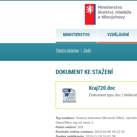
MINISTERSTVO
VZDĚLÁVÁNÍ
Titulní stránka
|
Zpět
DOKUMENT KE STAŽENÍ
Kraj720.doc
Dokument typu doc | Velikost
Typ souboru:
Textový dokument Microsoft Office, vytvořený
OpenOffice.org od verze 2.
Počet stažení:
505
Poslední změna souboru:
2013-10-06 16:12:32
Soubor publikován:
2010-11-19 10:01:58