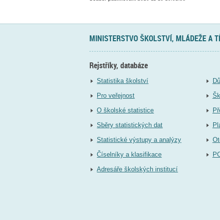
MINISTERSTVO ŠKOLSTVÍ, MLÁDEŽE A 
Rejstříky, databáze
Statistika školství
Dů
Pro veřejnost
Šk
O školské statistice
Př
Sběry statistických dat
Pl
Statistické výstupy a analýzy
Ot
Číselníky a klasifikace
P
Adresáře školských institucí