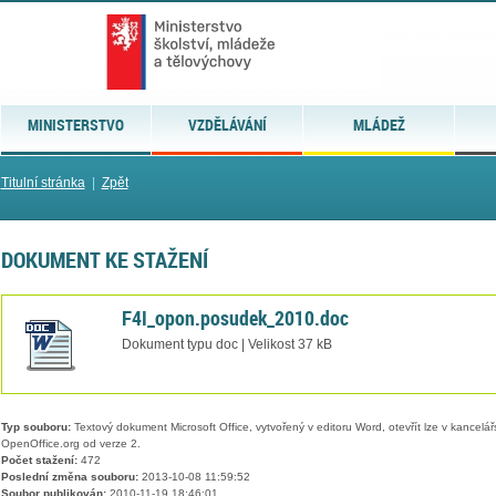
MINISTERSTVO
VZDĚLÁVÁNÍ
MLÁDEŽ
Titulní stránka
|
Zpět
DOKUMENT KE STAŽENÍ
F4I_opon.posudek_2010.doc
Dokument typu doc | Velikost 37 kB
Typ souboru:
Textový dokument Microsoft Office, vytvořený v editoru Word, otevřít lze v kancelářs
OpenOffice.org od verze 2.
Počet stažení:
472
Poslední změna souboru:
2013-10-08 11:59:52
Soubor publikován:
2010-11-19 18:46:01