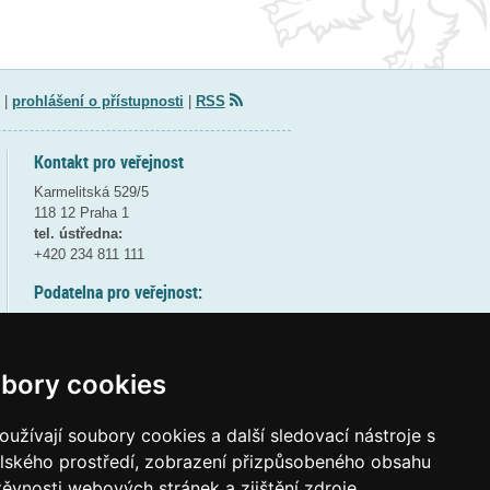
|
prohlášení o přístupnosti
|
RSS
Kontakt pro veřejnost
Karmelitská 529/5
118 12 Praha 1
tel. ústředna:
+420 234 811 111
Podatelna pro veřejnost:
pondělí a středa - 7:30-17:00
úterý a čtvrtek - 7:30-15:30
pátek - 7:30-14:00
bory cookies
8:30 - 9:30 - bezpečnostní přestávka
(více informací
ZDE
)
užívají soubory cookies a další sledovací nástroje s
elského prostředí, zobrazení přizpůsobeného obsahu
Elektronická podatelna:
těvnosti webových stránek a zjištění zdroje
posta@msmt
gov
cz