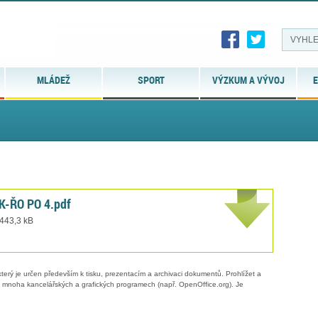
MLÁDEŽ
SPORT
VÝZKUM A VÝVOJ
E
K-ŘO PO 4.pdf
 443,3 kB
erý je určen především k tisku, prezentacím a archivaci dokumentů. Prohlížet a
 v mnoha kancelářských a grafických programech (např. OpenOffice.org). Je