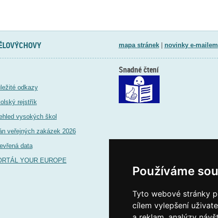
TĚLOVÝCHOVY
mapa stránek
|
novinky e-mailem
Snadné čtení
ležité odkazy
olský rejstřík
ehled vysokých škol
án veřejných zakázek 2026
evřená data
ORTÁL YOUR EUROPE
Používáme sou
Tyto webové stránky po
cílem vylepšení uživat
a reklam, analýzy návš