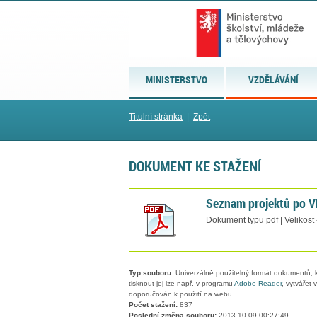
MINISTERSTVO
VZDĚLÁVÁNÍ
Titulní stránka
|
Zpět
DOKUMENT KE STAŽENÍ
Seznam projektů po V
Dokument typu pdf | Velikost
Typ souboru:
Univerzálně použitelný formát dokumentů, kt
tisknout jej lze např. v programu
Adobe Reader
, vytvářet
doporučován k použití na webu.
Počet stažení:
837
Poslední změna souboru:
2013-10-09 00:27:49